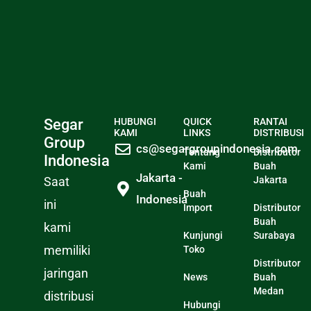
Segar
HUBUNGI
QUICK
RANTAI
KAMI
LINKS
DISTRIBUSI
Group
cs@segargroupindonesia.com
Tentang
Distributor
Indonesia
Kami
Buah
Jakarta -
Saat
Jakarta
Buah
Indonesia
ini
Import
Distributor
Buah
kami
Kunjungi
Surabaya
memiliki
Toko
Distributor
jaringan
News
Buah
Medan
distribusi
Hubungi