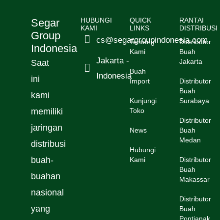
Segar
HUBUNGI
QUICK
RANTAI
KAMI
LINKS
DISTRIBUSI
Group
cs@segargroupindonesia.com
Tentang
Distributor
Indonesia
Kami
Buah
Jakarta -
Saat
Jakarta
Buah
Indonesia
ini
Import
Distributor
Buah
kami
Kunjungi
Surabaya
memiliki
Toko
Distributor
jaringan
News
Buah
Medan
distribusi
Hubungi
buah-
Kami
Distributor
Buah
buahan
Makassar
nasional
Distributor
yang
Buah
Pontianak