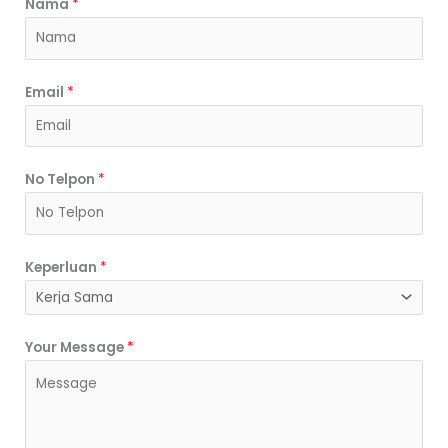
Nama
*
Email
*
No Telpon
*
Keperluan
*
P
Your Message
*
i
l
i
h